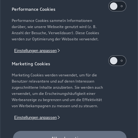
Kaufen & leasen
Alle Modelle
Performance Cookies
Modelle vergleichen
Service & Zubehör
Performance Cookies sammeln Informationen
Neuwagensuche
darüber, wie unsere Webseite genutzt wird (z. B.
Elektromodelle
Anzahl der Besuche, Verweildauer). Diese Cookies
Gebrauchtwagensuche
Support
werden zur Optimierung der Webseite verwendet.
Saisonale Angebote
Plug-in-Hybride
Gebrauchtwagen
Einstellungen anpassen
Audi Services
Über Audi
Kundenservice
Finanzierung
Marketing Cookies
Garantie
Händlersuche
Aktionen & Angebote
Unternehmen
Marketing Cookies werden verwendet, um für die
Audi digital services
Benutzer relevantere und auf deren Interessen
Audi Code
Geschäftskunden
Karriere
zugeschnittene Inhalte anzubieten. Sie werden auch
myAudi
verwendet, um die Erscheinungshäufigkeit einer
Häufige Fragen (FAQ)
Investor Relations
Werbeanzeige zu begrenzen und um die Effektivität
© 2026 AUDI AG. Alle Rechte vorbehalten
von Werbekampagnen zu messen und zu steuern.
Audi Online Beratung
Presse & Media Center
Impressum
Rechtliches
Hinweisgebersystem
Einstellungen anpassen
Online-Terminvereinbarung
Datenschutz
Datenschutzinformation
Cookie-Einstellungen
Servicekontakt
Cookie-Richtlinie
Barrierefreiheit
Audi erleben