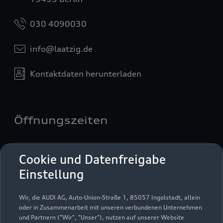
030 4090030
info@laatzig.de
Kontaktdaten herunterladen
Öffnungszeiten
Service
Cookie und Datenfreigabe
Geschlossen
,
öffnet am
Montag 07:00
Einstellung
Wir, die AUDI AG, Auto-Union-Straße 1, 85057 Ingolstadt, allein
Montag - Freitag
07:00 - 18:00
oder in Zusammenarbeit mit unseren verbundenen Unternehmen
und Partnern ("Wir", "Unser"), nutzen auf unserer Website
Samstag
08:00 - 13:00